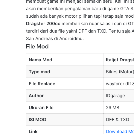
membuat game ini menjadi semakin seru. Kali ini s
akan memberikan pengalaman baru di game GTA SA 
sudah ada banyak motor pilihan tapi tetap saja m
Dragster 200cc
memberikan nuansa asli dan di GTA
terdiri dari dua file yakni DFF dan TXD. Tentu saj
San Andreas di Androidmu.
File Mod
Nama Mod
Italjet Drag
Type mod
Bikes (Motor
File Replace
wayfarer.dff 
Author
IDgarage
Ukuran File
29 MB
ISI MOD
DFF & TXD
Link
Download Mo