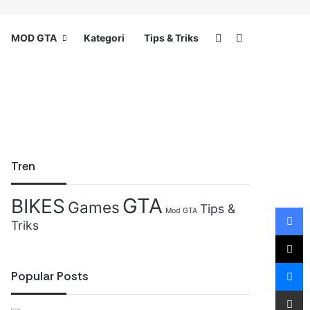
Switch skin
Search for
MOD GTA
Kategori
Tips & Triks
Tren
GTA
BIKES
Games
Tips &
F
Mod GTA
Triks
X
M
Popular Posts
Share