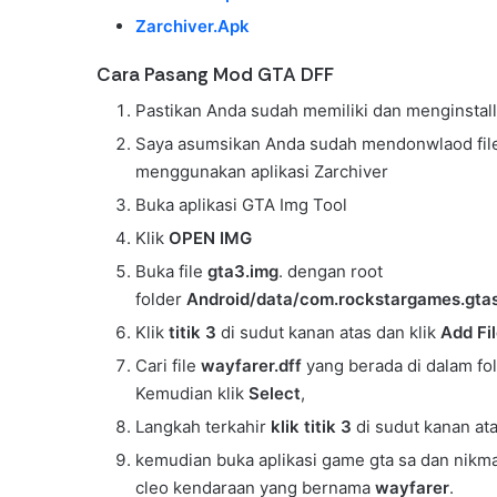
Zarchiver.Apk
Cara Pasang Mod GTA DFF
Pastikan Anda sudah memiliki dan menginstall 
Saya asumsikan Anda sudah mendonwlaod file 
menggunakan aplikasi Zarchiver
Buka aplikasi GTA Img Tool
Klik
OPEN IMG
Buka file
gta3.img
. dengan root
folder
Android/data/com.rockstargames.gtas
Klik
titik 3
di sudut kanan atas dan klik
Add Fil
Cari file
wayfarer.dff
yang berada di dalam fo
Kemudian klik
Select
,
Langkah terkahir
klik titik 3
di sudut kanan at
kemudian buka aplikasi game gta sa dan nikm
cleo kendaraan yang bernama
wayfarer
.