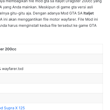
aya membagikan file mod gta sa Italjet Dragster 200cc yang
yang Anda mainkan. Meskipun di game gta versi asli
odelnya gitu-gitu aja. Dengan adanya Mod GTA SA
Italjet
 ini akan menggantikan file motor wayfarer. File Mod ini
a Anda harus menginstall kedua file tersebut ke game GTA
ster 200cc
)
& wayfarer.txd
d Supra X 125