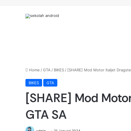
Home
/
GTA
/
BIKES
/
[SHARE] Mod Motor Italjet Dragst
BIKES
GTA
[SHARE] Mod Motor 
GTA SA
admin
21 Januari 2024