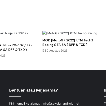
MOD [MotoGP 2022] KTM Tech3
Racing GTA SA ( DFF & TXD )
 Ninja ZX-10R / ZX-
A SA DFF & TXD )
30 Agustus 2023
2023
Bantuan atau Kerjasama?
I
Kirim email ke alamat :
info@sekolahandroid.net
T