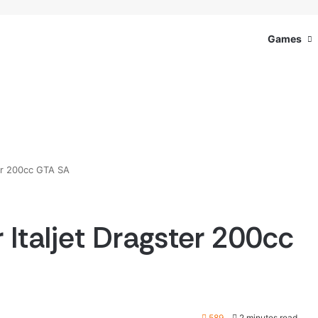
Games
er 200cc GTA SA
Italjet Dragster 200cc
589
2 minutes read