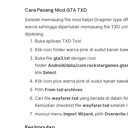
Cara Pasang Mod GTA TXD
Setelah memasang file mod Italjet Dragster type df
warna sehingga diperlukan memasang file TXD unt
dipasang.
Buka aplikasi TXD Tool
Klik icon folder warna pink di sudut kanan b
Buka file
gta3.txt
dengan root
folder
Android/data/com.rockstargames.gtasa
klik
Select
.
Klik icon plus warna pink di sudut kanan bawa
Pilih
From txd archives
Cari file
wayfarer.txd
yang berada di dalam f
Kemudian checklist file
wayfarer.txd
setelah i
muncul menu
Import Wizard
, pilih
Overwrite
Kesimpulan