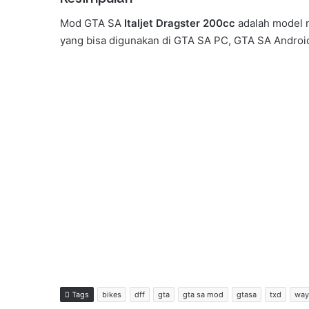
Mod GTA SA
Italjet Dragster 200cc
adalah model m
yang bisa digunakan di GTA SA PC, GTA SA Android,
Tags
bikes
dff
gta
gta sa mod
gtasa
txd
way