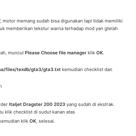
f, motor memang sudah bisa digunakan tapi tidak memiliki
uk memberikan tekstur warna terhadap mod yan gtelah
awah, muncul
Please Choose file manager
klik
OK
.
/files/texdb/gta3/gta3.txt
kemudian checklist dan
h
older
Italjet Dragster 200 2023
yang sudah di ekstrak.
tu klik checklist di sudut kanan atas
kemudian klik
OK
, selesai.