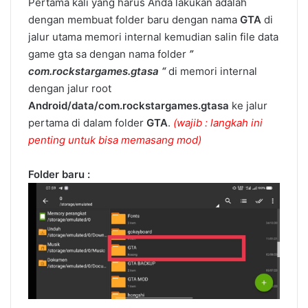
Pertama kali yang harus Anda lakukan adalah
dengan membuat folder baru dengan nama
GTA
di
jalur utama memori internal kemudian salin file data
game gta sa dengan nama folder
”
com.rockstargames.gtasa “
di memori internal
dengan jalur root
Android/data/com.rockstargames.gtasa
ke jalur
pertama di dalam folder
GTA
.
(wajib : langkah ini
penting untuk bisa memasang mod)
Folder baru :