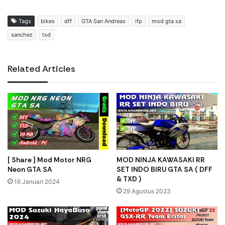
Tags
bikes
dff
GTA San Andreas
ifp
mod gta sa
sanchez
txd
Related Articles
[ Share ] Mod Motor NRG
MOD NINJA KAWASAKI RR
Neon GTA SA
SET INDO BIRU GTA SA ( DFF
& TXD )
16 Januari 2024
29 Agustus 2023