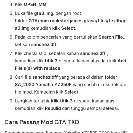
Klik
OPEN IMG
Buka file
gta3.img
. dengan root
folder
GTA/com.rockstargames.gtasa/files/texdb/gt
a3.img
kemudian
klik Select
.
Pada kolom pencarian yang bertuliskan
Search File..
ketikan
sanchez.dff
Klik checklist di sebelah kanan
sanchez.dff
,
kemudian klik
titik 3
di sudut kanan atas dan klik
Add
File s(s) with replace
.
Cari file
sanchez
.dff
yang berada di dalam folder
SA_2020 Yamaha YZ250F
yang sudah di ekstrak dari
file mod. Kemudian klik
Select
,
Langkah terkahir
klik titik 3
di sudut kanan atas
kemudian klik
Rebulid
dan tunggu sampai selesai.
Cara Pasang Mod GTA TXD
Setelah memasang file mod Yamaha YZ250F 2020 type dff,