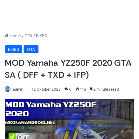
Home
/
GTA
/
BIKES
BIKES
GTA
MOD Yamaha YZ250F 2020 GTA
SA ( DFF + TXD + IFP)
admin
12 Oktober 2023
0
115
2 minutes read