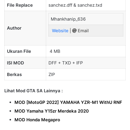
File Replace
sanchez.dff & sanchez.txd
Mhankhanip_636
Author
Website
|
Email
Ukuran File
4 MB
ISI MOD
DFF + TXD + IFP
Berkas
ZIP
Lihat Mod GTA SA Lainnya :
MOD [MotoGP 2022] YAMAHA YZR-M1 WithU RNF
MOD Yamaha Y15zr Merdeka 2020
MOD Honda Megapro