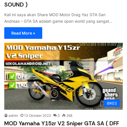
SOUND )
Kali ini saya akan Share MOD Motor Drag Yaz GTA San
Andreas – GTA SA adalah game open world yang sangat…
Read More »
BIKES
admin
13 Oktober 2023
0
268
MOD Yamaha Y15zr V2 Sniper GTA SA ( DFF