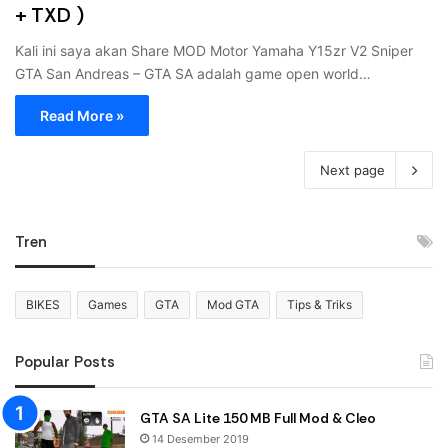
+ TXD )
Kali ini saya akan Share MOD Motor Yamaha Y15zr V2 Sniper
GTA San Andreas – GTA SA adalah game open world…
Read More »
Next page
Tren
BIKES
Games
GTA
Mod GTA
Tips & Triks
Popular Posts
GTA SA Lite 150 MB Full Mod & Cleo
14 Desember 2019