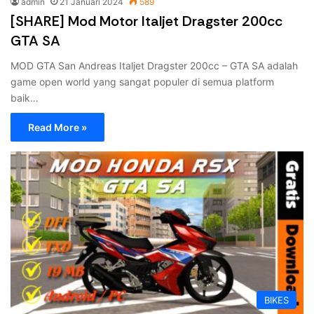
admin
21 Januari 2024
589
[SHARE] Mod Motor Italjet Dragster 200cc
GTA SA
MOD GTA San Andreas Italjet Dragster 200cc – GTA SA adalah
game open world yang sangat populer di semua platform
baik…
Read More »
BIKES