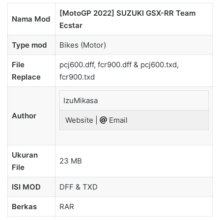
[MotoGP 2022] SUZUKI GSX-RR Team
Nama Mod
Ecstar
Type mod
Bikes (Motor)
File
pcj600.dff, fcr900.dff & pcj600.txd,
Replace
fcr900.txd
IzuMikasa
Author
Website
|
Email
Ukuran
23 MB
File
ISI MOD
DFF & TXD
Berkas
RAR