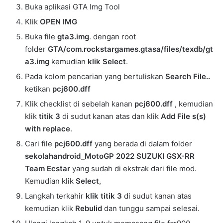
Buka aplikasi GTA Img Tool
Klik
OPEN IMG
Buka file
gta3.img
. dengan root
folder
GTA/com.rockstargames.gtasa/files/texdb/gt
a3.img
kemudian
klik Select
.
Pada kolom pencarian yang bertuliskan
Search File..
ketikan
pcj600.dff
Klik checklist di sebelah kanan
pcj600.dff
, kemudian
klik
titik 3
di sudut kanan atas dan klik
Add File s(s)
with replace
.
Cari file
pcj600
.dff
yang berada di dalam folder
sekolahandroid_MotoGP 2022 SUZUKI GSX-RR
Team Ecstar
yang sudah di ekstrak dari file mod.
Kemudian klik
Select
,
Langkah terkahir
klik titik 3
di sudut kanan atas
kemudian klik
Rebulid
dan tunggu sampai selesai.