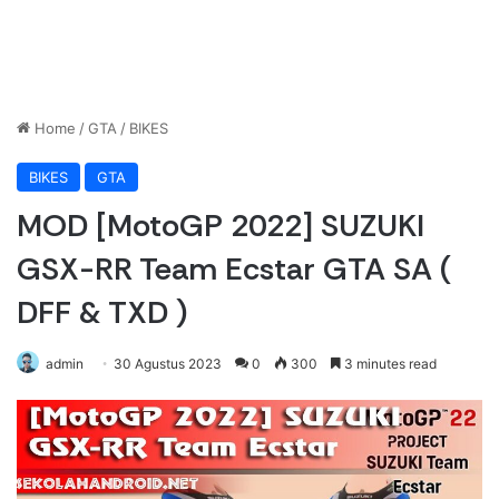
Home
/
GTA
/
BIKES
BIKES
GTA
MOD [MotoGP 2022] SUZUKI
GSX-RR Team Ecstar GTA SA (
DFF & TXD )
admin
30 Agustus 2023
0
300
3 minutes read