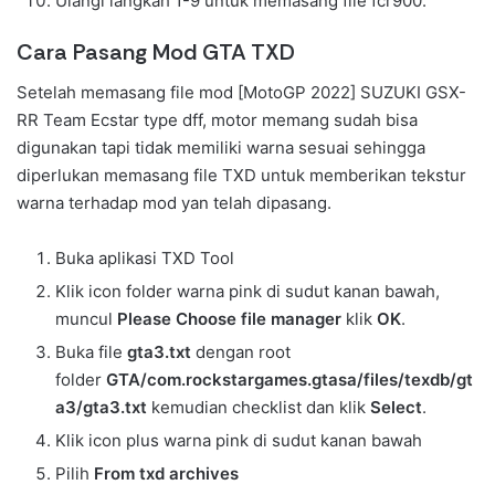
Ulangi langkah 1-9 untuk memasang file fcr900.
Cara Pasang Mod GTA TXD
Setelah memasang file mod [MotoGP 2022] SUZUKI GSX-
RR Team Ecstar type dff, motor memang sudah bisa
digunakan tapi tidak memiliki warna sesuai sehingga
diperlukan memasang file TXD untuk memberikan tekstur
warna terhadap mod yan telah dipasang.
Buka aplikasi TXD Tool
Klik icon folder warna pink di sudut kanan bawah,
muncul
Please Choose file manager
klik
OK
.
Buka file
gta3.txt
dengan root
folder
GTA/com.rockstargames.gtasa/files/texdb/gt
a3/gta3.txt
kemudian checklist dan klik
Select
.
Klik icon plus warna pink di sudut kanan bawah
Pilih
From txd archives