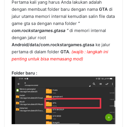
Pertama kali yang harus Anda lakukan adalah
dengan membuat folder baru dengan nama
GTA
di
jalur utama memori internal kemudian salin file data
game gta sa dengan nama folder
”
com.rockstargames.gtasa “
di memori internal
dengan jalur root
Android/data/com.rockstargames.gtasa
ke jalur
pertama di dalam folder
GTA
.
(wajib : langkah ini
penting untuk bisa memasang mod)
Folder baru :