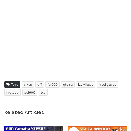
Tags
bikes
dff
fcr900
gta sa
IzuMikasa
mod gta sa
motogp
pcj600
txd
Related Articles