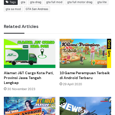
Tags
gta
gta drag
gta full mod
gta full motor drag
gta lite
gta sa mod
GTA San Andreas
Related Articles
Alamat J&T Cargo Kota Pati,
10 Game Perempuan Terbaik
Provinsi Jawa Tengah
di Android Terbaru
Lengkap
29 April 2020
30 November 2023