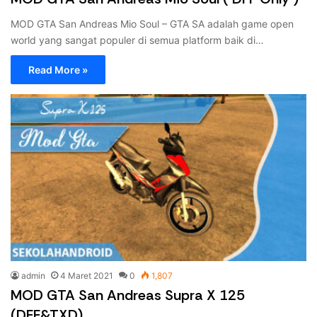
MOD GTA San Andreas Mio Soul – GTA SA adalah game open
world yang sangat populer di semua platform baik di…
Read More »
admin
4 Maret 2021
0
1,807
MOD GTA San Andreas Supra X 125
(DFF&TXD)