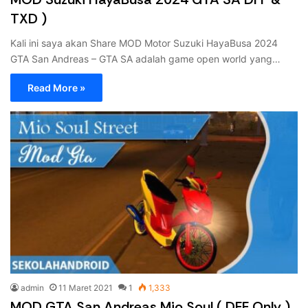
TXD )
Kali ini saya akan Share MOD Motor Suzuki HayaBusa 2024
GTA San Andreas – GTA SA adalah game open world yang…
Read More »
admin
11 Maret 2021
1
1,333
MOD GTA San Andreas Mio Soul ( DFF Only )