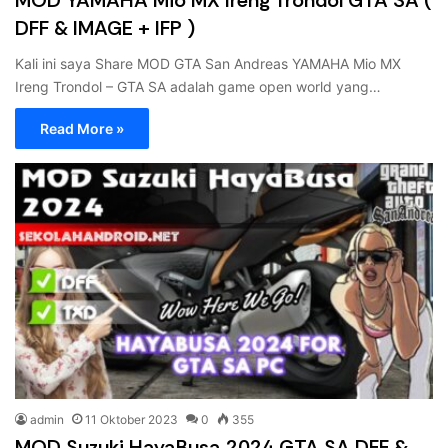
MOD YAMAHA Mio MX Ireng Trondol GTA SA (
DFF & IMAGE + IFP )
Kali ini saya Share MOD GTA San Andreas YAMAHA Mio MX
Ireng Trondol – GTA SA adalah game open world yang…
Read More »
admin
11 Oktober 2023
0
355
MOD Suzuki HayaBusa 2024 GTA SA DFF &