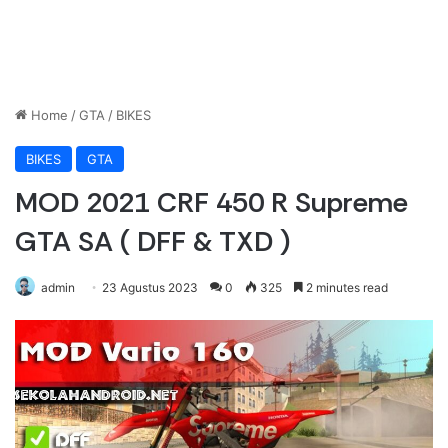
Home
/
GTA
/
BIKES
BIKES
GTA
MOD 2021 CRF 450 R Supreme
GTA SA ( DFF & TXD )
admin
23 Agustus 2023
0
325
2 minutes read