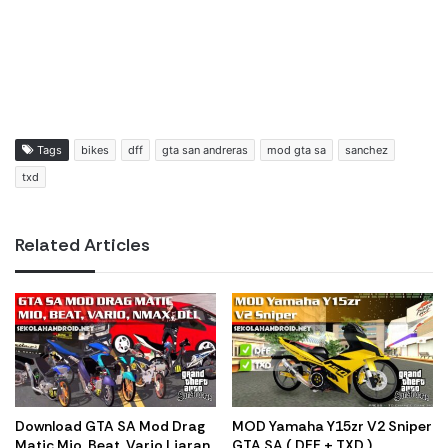
Tags
bikes
dff
gta san andreras
mod gta sa
sanchez
txd
Related Articles
Download GTA SA Mod Drag
MOD Yamaha Y15zr V2 Sniper
Matic Mio, Beat, Vario Liaran
GTA SA ( DFF + TXD )