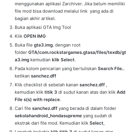
menggunakan aplikasi Zarchiver. Jika belum memiliki
file mod bisa download melalui link yang ada di
bagian akhir artikel.
Buka aplikasi GTA Img Tool
Klik
OPEN IMG
Buka file
gta3.img
. dengan root
folder
GTA/com.rockstargames.gtasa/files/texdb/gt
a3.img
kemudian
klik Select
.
Pada kolom pencarian yang bertuliskan
Search File..
ketikan
sanchez.dff
Klik checklist di sebelah kanan
sanchez.dff
,
kemudian klik
titik 3
di sudut kanan atas dan klik
Add
File s(s) with replace
.
Cari file
sanchez
.dff
yang berada di dalam folder
sekolahandroid_hondasupreme
yang sudah di
ekstrak dari file mod. Kemudian klik
Select
,
Langkah terkahir
klik titik 3
di sudut kanan atas