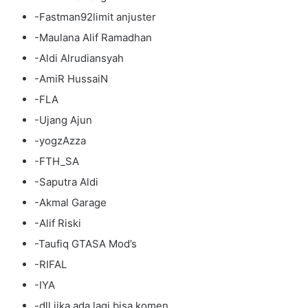
-Fastman92limit anjuster
-Maulana Alif Ramadhan
-Aldi Alrudiansyah
-AmiR HussaiN
-FLA
-Ujang Ajun
-yogzAzza
-FTH_SA
-Saputra Aldi
-Akmal Garage
-Alif Riski
-Taufiq GTASA Mod’s
-RIFAL
-IYA
-dll jika ada lagi bisa komen