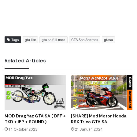
Tags
gta lite
gta sa full mod
GTA San Andreas
gtasa
Related Articles
MOD Drag Yaz GTA SA ( DFF +
[SHARE] Mod Motor Honda
TXD + IFP + SOUND )
RSX Trico GTA SA
14 Oktober 2023
21 Januari 2024