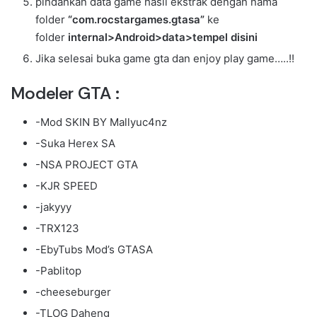
pindahkan data game hasil ekstrak dengan nama
folder
“com.rocstargames.gtasa”
ke
folder
internal>Android>data>tempel disini
Jika selesai buka game gta dan enjoy play game…..!!
Modeler GTA :
-Mod SKIN BY Mallyuc4nz
-Suka Herex SA
-NSA PROJECT GTA
-KJR SPEED
-jakyyy
-TRX123
-EbyTubs Mod’s GTASA
-Pablitop
-cheeseburger
-TLOG Daheng