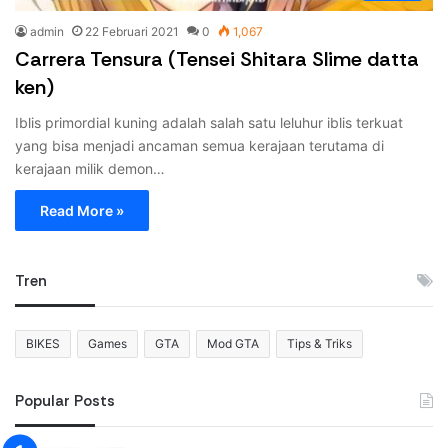
admin
22 Februari 2021
0
1,067
Carrera Tensura (Tensei Shitara Slime datta
ken)
Iblis primordial kuning adalah salah satu leluhur iblis terkuat
yang bisa menjadi ancaman semua kerajaan terutama di
kerajaan milik demon…
Read More »
Tren
BIKES
Games
GTA
Mod GTA
Tips & Triks
Popular Posts