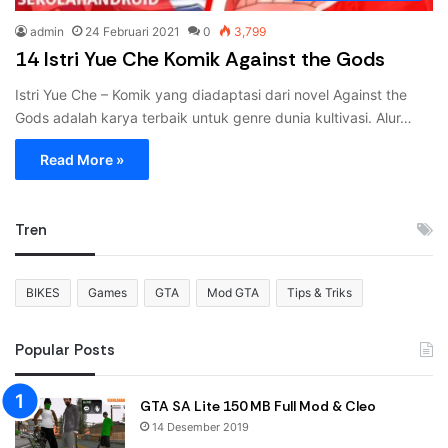
admin
24 Februari 2021
0
3,799
14 Istri Yue Che Komik Against the Gods
Istri Yue Che – Komik yang diadaptasi dari novel Against the
Gods adalah karya terbaik untuk genre dunia kultivasi. Alur…
Read More »
Tren
BIKES
Games
GTA
Mod GTA
Tips & Triks
Popular Posts
GTA SA Lite 150 MB Full Mod & Cleo
14 Desember 2019