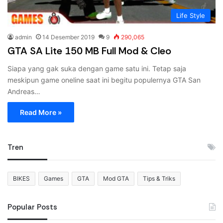
Life Style
admin
14 Desember 2019
9
290,065
GTA SA Lite 150 MB Full Mod & Cleo
Siapa yang gak suka dengan game satu ini. Tetap saja
meskipun game oneline saat ini begitu populernya GTA San
Andreas…
Read More »
Tren
BIKES
Games
GTA
Mod GTA
Tips & Triks
Popular Posts