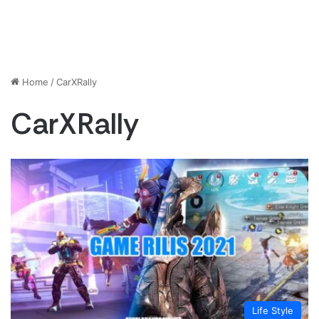
Home
/
CarXRally
CarXRally
Life Style