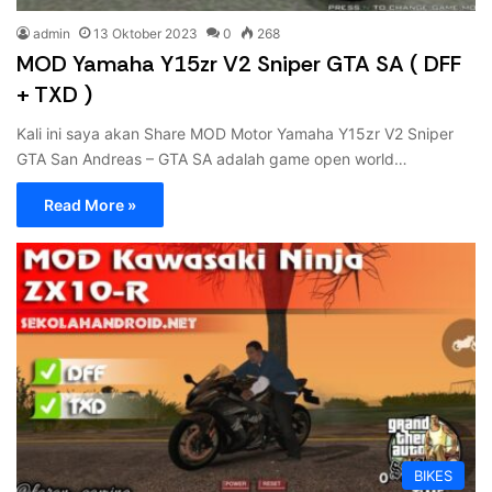
admin
13 Oktober 2023
0
268
MOD Yamaha Y15zr V2 Sniper GTA SA ( DFF
+ TXD )
Kali ini saya akan Share MOD Motor Yamaha Y15zr V2 Sniper
GTA San Andreas – GTA SA adalah game open world…
Read More »
BIKES