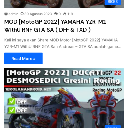
BIKES
admin
30 Agustus 2023
0
119
MOD [MotoGP 2022] YAMAHA YZR-M1
WithU RNF GTA SA ( DFF & TXD )
Kali ini saya akan Share MOD Motor [MotoGP 2022] YAMAHA
YZR-M1 WithU RNF GTA San Andreas – GTA SA adalah game…
Read More »