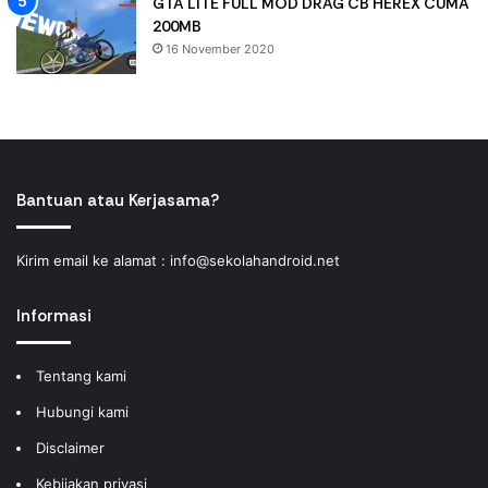
GTA LITE FULL MOD DRAG CB HEREX CUMA
200MB
16 November 2020
Bantuan atau Kerjasama?
Kirim email ke alamat :
info@sekolahandroid.net
Informasi
Tentang kami
Hubungi kami
Disclaimer
Kebijakan privasi