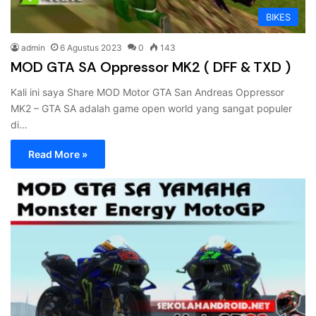
BIKES
admin
6 Agustus 2023
0
143
MOD GTA SA Oppressor MK2 ( DFF & TXD )
Kali ini saya Share MOD Motor GTA San Andreas Oppressor
MK2 – GTA SA adalah game open world yang sangat populer
di…
Read More »