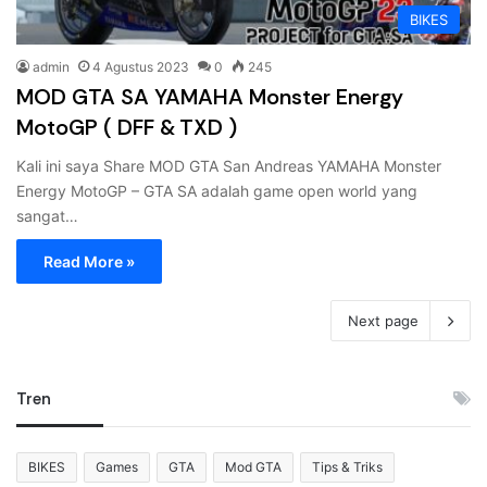
BIKES
admin
4 Agustus 2023
0
245
MOD GTA SA YAMAHA Monster Energy
MotoGP ( DFF & TXD )
Kali ini saya Share MOD GTA San Andreas YAMAHA Monster
Energy MotoGP – GTA SA adalah game open world yang
sangat…
Read More »
Next page
Tren
BIKES
Games
GTA
Mod GTA
Tips & Triks