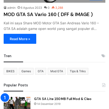
admin
6 Agustus 2023
0
3,288
MOD GTA SA Vario 160 ( DFF & IMAGE )
Kali ini saya Share MOD Motor GTA San Andreas Vario 160 –
GTA SA adalah game open world yang sangat populer di…
Read More »
Tren
BIKES
Games
GTA
Mod GTA
Tips & Triks
Popular Posts
GTA SA Lite 150 MB Full Mod & Cleo
14 Desember 2019